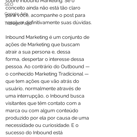
sobre Inbound Marketing. Se o 
SEO
conceito ainda não está tão claro 
Google Ads
para você, acompanhe o post para 
resolver definitivamente suas dúvidas.

Tráfego Pago
Inbound Marketing é um conjunto de 
ações de 
Marketing
 que buscam 
atrair a sua persona e, dessa 
forma, despertar o interesse dessa 
pessoa. Ao contrário do Outbound — 
o conhecido Marketing Tradicional — 
que tem ações que vão atrás do 
usuário, normalmente através de 
uma interrupção, o Inbound busca 
visitantes que têm contato com a 
marca ou com algum conteúdo 
produzido por ela por causa de uma 
necessidade ou curiosidade. E o 
sucesso do Inbound está 