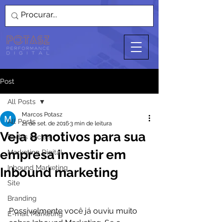
Post
All Posts
Marcos Potasz
All Posts
21 de set. de 2016
3 min de leitura
Veja 8 motivos para sua
Redes sociais
empresa investir em
Marketing Digital
Inbound Marketing
Inbound marketing
Site
Branding
Possivelmente você já ouviu muito 
E-mail Marketing