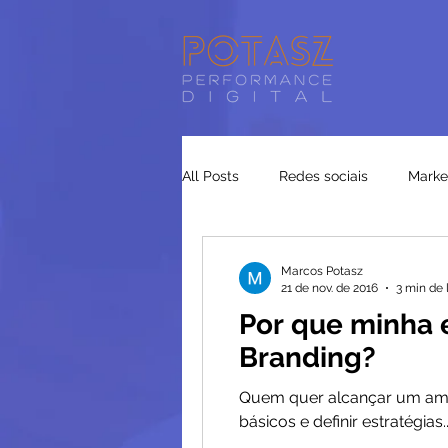
All Posts
Redes sociais
Market
Google Ads
Tráfego Pago
Marcos Potasz
21 de nov. de 2016
3 min de 
Por que minha 
Branding?
Quem quer alcançar um amplo e real su
básicos e definir estratégias..