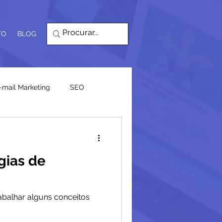
TO
BLOG
-mail Marketing
SEO
gias de