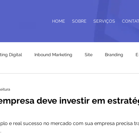
HOME
SOBRE
SERVIÇOS
CONTA
ing Digital
Inbound Marketing
Site
Branding
E
leitura
empresa deve investir em estraté
cesso no mercado com sua empresa precisa trabalhar alguns conceitos
.