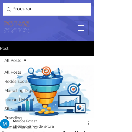
Post
All Posts
All Posts
Redes sociais
Marketing Digital
Inbound Marketing
Site
Branding
Marcos Potasz
18 de jun.
6 min de leitura
E-mail Marketing