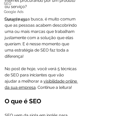
Internet procurando por um produto 
SEO
ou serviço?

Google Ads
Durante essa busca, é muito comum 
Tráfego Pago
que as pessoas acabem descobrindo 
uma ou mais marcas que trabalham 
justamente com a solução que elas 
queriam. E é nesse momento que 
uma estratégia de SEO faz toda a 
diferença!

No post de hoje, você verá 5 técnicas 
de SEO para iniciantes que vão 
ajudar a melhorar a 
visibilidade online 
da sua empresa
O que é SEO
SEO vem da sigla em inglês para 