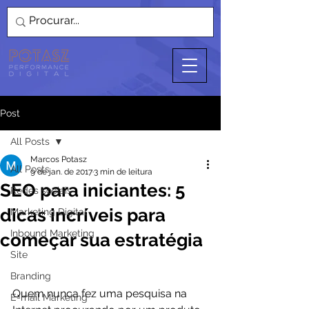
Post
All Posts
Marcos Potasz
All Posts
9 de jan. de 2017
3 min de leitura
SEO para iniciantes: 5
Redes sociais
dicas incríveis para
Marketing Digital
Inbound Marketing
começar sua estratégia
Site
Branding
Quem nunca fez uma pesquisa na 
E-mail Marketing