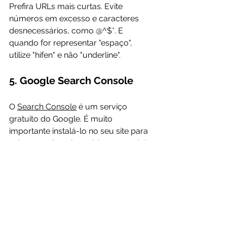
Prefira URLs mais curtas. Evite 
números em excesso e caracteres 
desnecessários, como @^$*. E 
quando for representar "espaço", 
5. Google Search Console
O 
Search Console
 é um serviço 
gratuito do Google. É muito 
importante instalá-lo no seu site para 
saber se o Google está "enxergando" 
as suas páginas como deveria.

As funcionalidades do Search 
Console ajudam a descobrir as 
palavras-chave que mais trazem 
usuários para o seu website, erros 