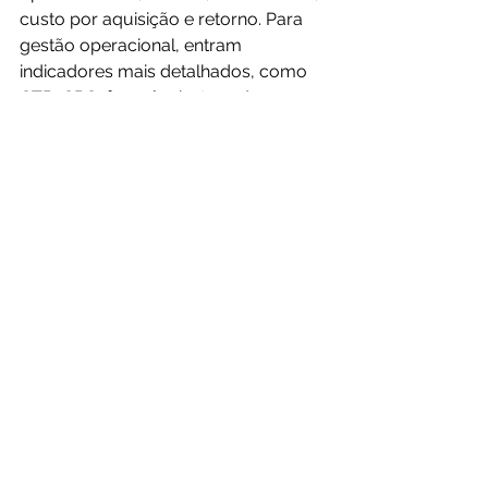
custo por aquisição e retorno. Para 
gestão operacional, entram 
indicadores mais detalhados, como 
CTR, CPC, frequência, taxa de 
conversão da página e desempenho 
por criativo.
O principal é que o painel permita 
tomada de decisão. Se ele mostra 
cem números e não deixa claro onde 
cortar, escalar ou corrigir, ele não 
está cumprindo seu papel. Em 
operações mais maduras, vale 
adicionar projeções e indicadores de 
tendência. Isso ajuda a agir antes da 
queda aparecer no resultado 
consolidado.