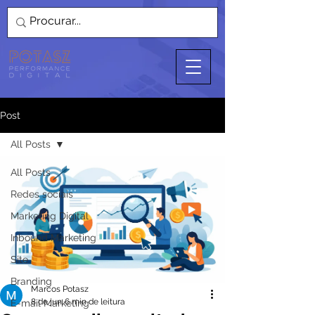
Post
All Posts
All Posts
Redes sociais
Marketing Digital
Inbound Marketing
Site
Branding
Marcos Potasz
8 de jun.
6 min de leitura
E-mail Marketing